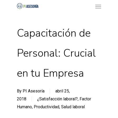
Menu
Skip
to
main
content
Capacitación de
Personal: Crucial
en tu Empresa
By
PI Asesoría
abril 25,
2018
¿Satisfacción laboral?
,
Factor
Humano
,
Productividad
,
Salud laboral